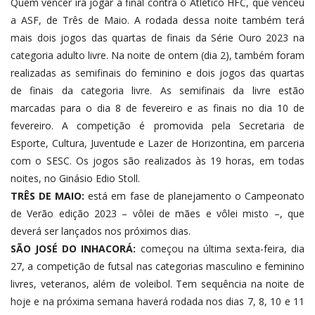
Quem vencer irá jogar a final contra o Atlético HFC, que venceu
a ASF, de Três de Maio. A rodada dessa noite também terá
mais dois jogos das quartas de finais da Série Ouro 2023 na
categoria adulto livre. Na noite de ontem (dia 2), também foram
realizadas as semifinais do feminino e dois jogos das quartas
de finais da categoria livre. As semifinais da livre estão
marcadas para o dia 8 de fevereiro e as finais no dia 10 de
fevereiro. A competição é promovida pela Secretaria de
Esporte, Cultura, Juventude e Lazer de Horizontina, em parceria
com o SESC. Os jogos são realizados às 19 horas, em todas
noites, no Ginásio Edio Stoll.
TRÊS DE MAIO:
está em fase de planejamento o Campeonato
de Verão edição 2023 – vôlei de mães e vôlei misto –, que
deverá ser lançados nos próximos dias.
SÃO JOSÉ DO INHACORÁ:
começou na última sexta-feira, dia
27, a competição de futsal nas categorias masculino e feminino
livres, veteranos, além de voleibol. Tem sequência na noite de
hoje e na próxima semana haverá rodada nos dias 7, 8, 10 e 11