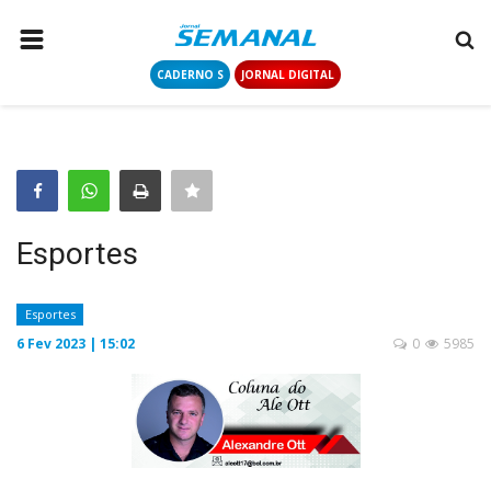
CADERNO S
JORNAL DIGITAL
PÁGINA INICIAL
NOTÍCIAS
COLUNISTAS
CONTATO
Esportes
LOGIN
CADASTRAR
Esportes
6 Fev 2023 | 15:02
0
5985
CADERNO S
JORNAL DIGITAL