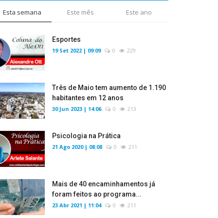
Esta semana
Este mês
Este ano
Esportes
19 Set 2022 | 09:09
0
229
Três de Maio tem aumento de 1.190
habitantes em 12 anos
30 Jun 2023 | 14:06
0
213
Psicologia na Prática
21 Ago 2020 | 08:08
0
211
Mais de 40 encaminhamentos já
foram feitos ao programa...
23 Abr 2021 | 11:04
0
211