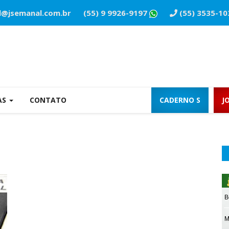
l@jsemanal.com.br
(55) 9 9926-9197
(55) 3535-10
AS
CONTATO
CADERNO S
J