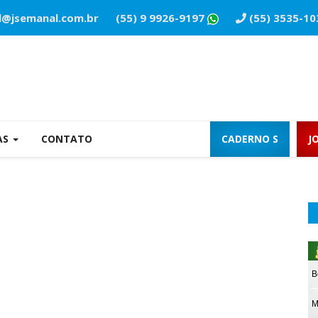
l@jsemanal.com.br
(55) 9 9926-9197
(55) 3535-10
AS
CONTATO
CADERNO S
J