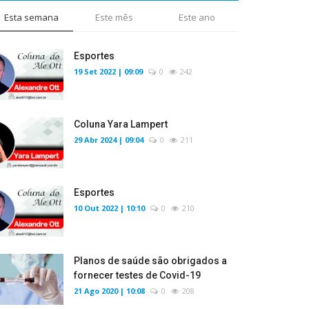
Esta semana
Este mês
Este ano
Esportes
19 Set 2022 | 09:09
0
242
Coluna Yara Lampert
29 Abr 2024 | 09:04
0
211
Esportes
10 Out 2022 | 10:10
0
210
Planos de saúde são obrigados a
fornecer testes de Covid-19
21 Ago 2020 | 10:08
0
208