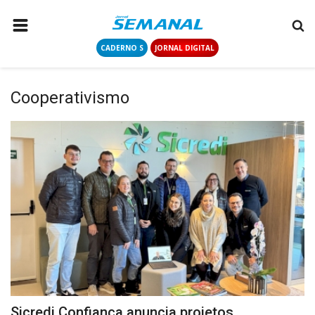
CADERNO S
JORNAL DIGITAL
PÁGINA INICIAL
NOTÍCIAS
Cooperativismo
COLUNISTAS
CONTATO
LOGIN
CADASTRAR
CADERNO S
JORNAL DIGITAL
Sicredi Confiança anuncia projetos