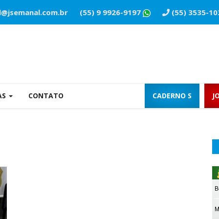
l@jsemanal.com.br
(55) 9 9926-9197
(55) 3535-10
AS
CONTATO
CADERNO S
J