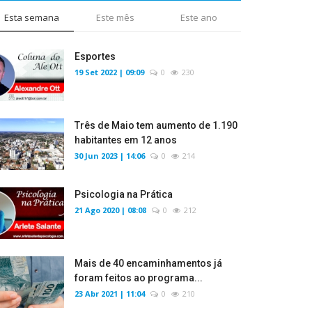
Esta semana
Este mês
Este ano
Esportes
19 Set 2022 | 09:09
0
230
Três de Maio tem aumento de 1.190
habitantes em 12 anos
30 Jun 2023 | 14:06
0
214
Psicologia na Prática
21 Ago 2020 | 08:08
0
212
Mais de 40 encaminhamentos já
foram feitos ao programa...
23 Abr 2021 | 11:04
0
210