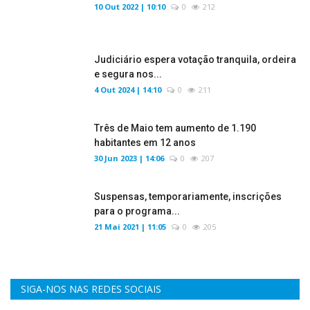
10 Out 2022 | 10:10
0
212
Judiciário espera votação tranquila, ordeira
e segura nos...
4 Out 2024 | 14:10
0
211
Três de Maio tem aumento de 1.190
habitantes em 12 anos
30 Jun 2023 | 14:06
0
207
Suspensas, temporariamente, inscrições
para o programa...
21 Mai 2021 | 11:05
0
205
SIGA-NOS NAS REDES SOCIAIS