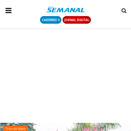
CADERNO S
JORNAL DIGITAL
PÁGINA INICIAL
NOTÍCIAS
COLUNISTAS
CONTATO
LOGIN
CADASTRAR
CADERNO S
JORNAL DIGITAL
Três de Maio