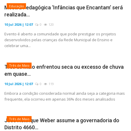
Educação
Mostra Pedagógica ‘Infâncias que Encantam’ será
realizada...
10 Jul 2026 | 12:07
0
120
Evento é aberto a comunidade que pode prestigiar os projetos
desenvolvidos pelas crianças da Rede Municipal de Ensino e
celebrar uma...
Três de Maio
Três de Maio enfrentou seca ou excesso de chuva
em quase...
10 Jul 2026 | 12:07
0
119
Embora a condição considerada normal ainda seja a categoria mais
frequente, ela ocorreu em apenas 36% dos meses analisados
Três de Maio
José Henrique Weber assume a governadoria do
Distrito 4660...