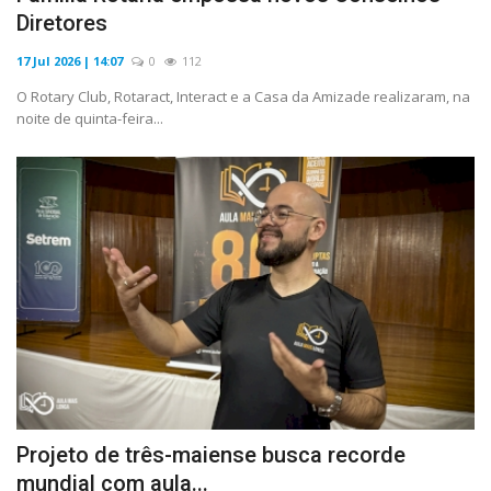
Diretores
17 Jul 2026 | 14:07
0
112
O Rotary Club, Rotaract, Interact e a Casa da Amizade realizaram, na
noite de quinta-feira...
Projeto de três-maiense busca recorde
mundial com aula...