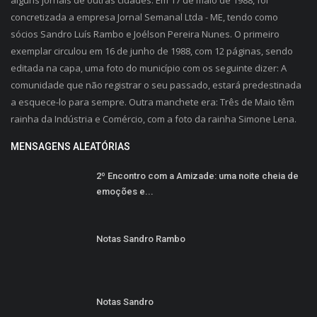
alguns jornais de outras cidades. Em 17 de maio de 1988, foi
concretizada a empresa Jornal Semanal Ltda - ME, tendo como
sócios Sandro Luís Rambo e Joélson Pereira Nunes. O primeiro
exemplar circulou em 16 de junho de 1988, com 12 páginas, sendo
editada na capa, uma foto do município com os seguinte dizer: A
comunidade que não registrar o seu passado, estará predestinada
a esquece-lo para sempre. Outra manchete era: Três de Maio têm
rainha da Indústria e Comércio, com a foto da rainha Simone Lena.
MENSAGENS ALEATÓRIAS
2º Encontro com a Amizade: uma noite cheia de
emoções e...
Notas Sandro Rambo
Notas Sandro