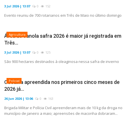
3 Jul 2026 | 13:07
0
152
Evento reuniu de 700 rotarianos em Três de Maio no último domingo
Agricultura
Área de canola safra 2026 é maior já registrada em
Três...
3 Jul 2026 | 13:07
0
125
São 900 hectares destinados à oleaginosa nessa safra de inverno
Policial
Cocaína apreendida nos primeiros cinco meses de
2026 já...
26 Jun 2026 | 13:06
0
163
Brigada Militar e Polícia Civil apreenderam mais de 10 kg da droga no
município de janeiro a maio; apreensões de maconha dobraram...