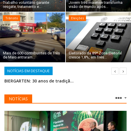
Trabalho voluntário garante
Jovem três-maiense transforma
resgate, tratamento e...
visão de mundo após...
Trânsito
Eleições
Mais de 600 contribuintes de Três
Eleitorado da 89ª Zona Eleitoral
de Maio entraram...
cresce 1,8%; em Três...
NOTÍCIAS EM DESTAQUE
BIERGARTEN: 30 anos de tradição e confraternização no pátio da igreja
Inicia a comercialização de espaços para a Expo Terneira 2024
Atenção e cuidados com a saúde da mama
NOTÍCIAS
Cotrisal inaugura primeira fase da obra do novo complexo em Dr. Maurício Cardoso