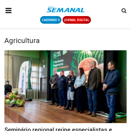
CADERNO S
JORNAL DIGITAL
PÁGINA INICIAL
NOTÍCIAS
Agricultura
COLUNISTAS
CONTATO
LOGIN
CADASTRAR
CADERNO S
JORNAL DIGITAL
Seminário regional reúne especialistas e