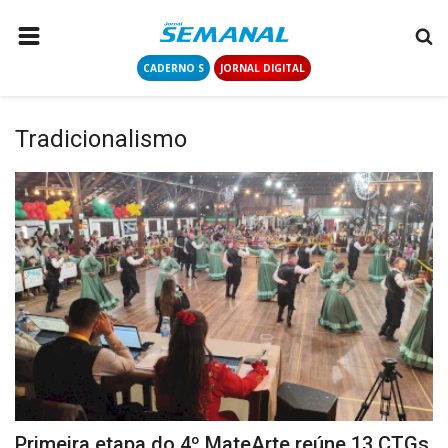
CADERNO S
JORNAL DIGITAL
PÁGINA INICIAL
NOTÍCIAS
Tradicionalismo
COLUNISTAS
CONTATO
LOGIN
CADASTRAR
CADERNO S
JORNAL DIGITAL
Primeira etapa do 4º MateArte reúne 13 CTGs