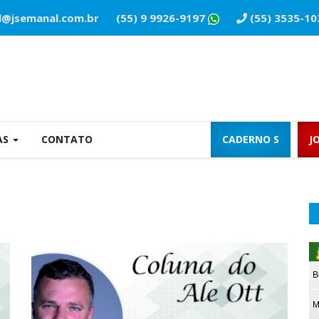
l@jsemanal.com.br
(55) 9 9926-9197
(55) 3535-10
AS
CONTATO
CADERNO S
J