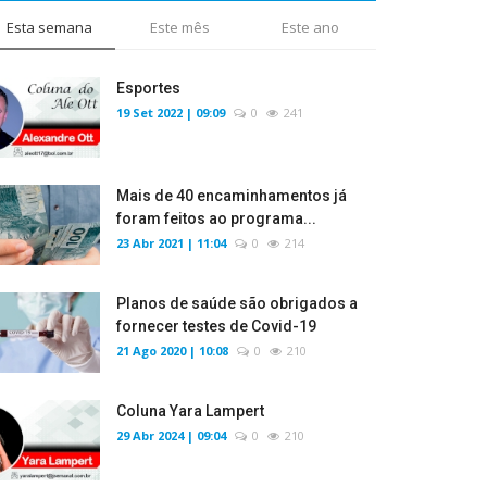
Esta semana
Este mês
Este ano
Esportes
19 Set 2022 | 09:09
0
241
Mais de 40 encaminhamentos já
foram feitos ao programa...
23 Abr 2021 | 11:04
0
214
Planos de saúde são obrigados a
fornecer testes de Covid-19
21 Ago 2020 | 10:08
0
210
Coluna Yara Lampert
29 Abr 2024 | 09:04
0
210