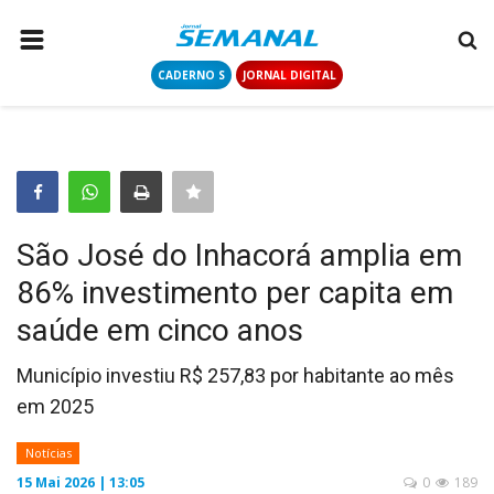
CADERNO S
JORNAL DIGITAL
PÁGINA INICIAL
NOTÍCIAS
COLUNISTAS
CONTATO
São José do Inhacorá amplia em
LOGIN
86% investimento per capita em
CADASTRAR
saúde em cinco anos
CADERNO S
Município investiu R$ 257,83 por habitante ao mês
em 2025
JORNAL DIGITAL
Notícias
15 Mai 2026 | 13:05
0
189