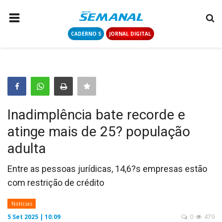
CADERNO S
JORNAL DIGITAL
PÁGINA INICIAL
NOTÍCIAS
COLUNISTAS
CONTATO
Inadimplência bate recorde e
LOGIN
atinge mais de 25? população
CADASTRAR
adulta
CADERNO S
Entre as pessoas jurídicas, 14,6?s empresas estão
com restrição de crédito
JORNAL DIGITAL
Notícias
5 Set 2025 | 10:09
0
479