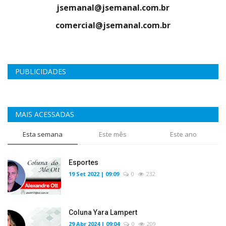
jsemanal@jsemanal.com.br
comercial@jsemanal.com.br
PUBLICIDADES
MAIS ACESSADAS
Esta semana
Este mês
Este ano
Esportes
19 Set 2022 | 09:09
0
232
Coluna Yara Lampert
29 Abr 2024 | 09:04
0
209