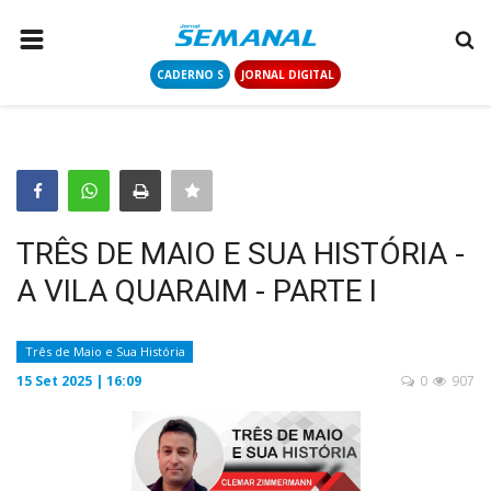
CADERNO S
JORNAL DIGITAL
PÁGINA INICIAL
NOTÍCIAS
COLUNISTAS
CONTATO
TRÊS DE MAIO E SUA HISTÓRIA -
LOGIN
A VILA QUARAIM - PARTE I
CADASTRAR
Três de Maio e Sua História
CADERNO S
15 Set 2025 | 16:09
0
907
JORNAL DIGITAL