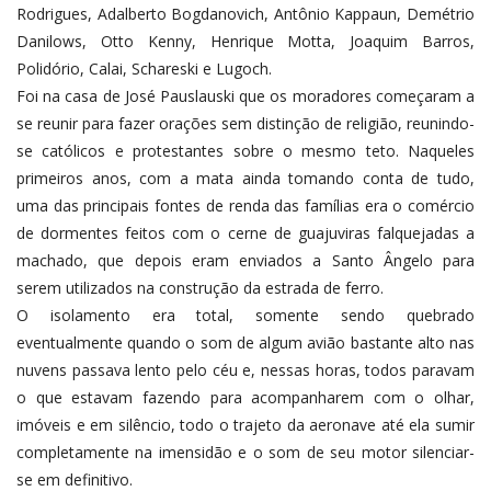
Rodrigues, Adalberto Bogdanovich, Antônio Kappaun, Demétrio
Danilows, Otto Kenny, Henrique Motta, Joaquim Barros,
Polidório, Calai, Schareski e Lugoch.
Foi na casa de José Pauslauski que os moradores começaram a
se reunir para fazer orações sem distinção de religião, reunindo-
se católicos e protestantes sobre o mesmo teto. Naqueles
primeiros anos, com a mata ainda tomando conta de tudo,
uma das principais fontes de renda das famílias era o comércio
de dormentes feitos com o cerne de guajuviras falquejadas a
machado, que depois eram enviados a Santo Ângelo para
serem utilizados na construção da estrada de ferro.
O isolamento era total, somente sendo quebrado
eventualmente quando o som de algum avião bastante alto nas
nuvens passava lento pelo céu e, nessas horas, todos paravam
o que estavam fazendo para acompanharem com o olhar,
imóveis e em silêncio, todo o trajeto da aeronave até ela sumir
completamente na imensidão e o som de seu motor silenciar-
se em definitivo.