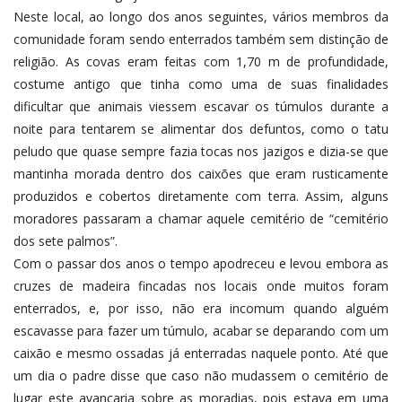
Neste local, ao longo dos anos seguintes, vários membros da
comunidade foram sendo enterrados também sem distinção de
religião. As covas eram feitas com 1,70 m de profundidade,
costume antigo que tinha como uma de suas finalidades
dificultar que animais viessem escavar os túmulos durante a
noite para tentarem se alimentar dos defuntos, como o tatu
peludo que quase sempre fazia tocas nos jazigos e dizia-se que
mantinha morada dentro dos caixões que eram rusticamente
produzidos e cobertos diretamente com terra. Assim, alguns
moradores passaram a chamar aquele cemitério de “cemitério
dos sete palmos”.
Com o passar dos anos o tempo apodreceu e levou embora as
cruzes de madeira fincadas nos locais onde muitos foram
enterrados, e, por isso, não era incomum quando alguém
escavasse para fazer um túmulo, acabar se deparando com um
caixão e mesmo ossadas já enterradas naquele ponto. Até que
um dia o padre disse que caso não mudassem o cemitério de
lugar este avançaria sobre as moradias, pois estava em uma