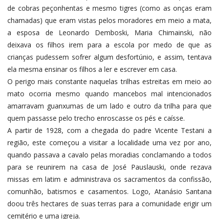
de cobras peçonhentas e mesmo tigres (como as onças eram
chamadas) que eram vistas pelos moradores em meio a mata,
a esposa de Leonardo Demboski, Maria Chimainski, não
deixava os filhos irem para a escola por medo de que as
crianças pudessem sofrer algum desfortúnio, e assim, tentava
ela mesma ensinar os filhos a ler e escrever em casa.
O perigo mais constante naquelas trilhas estreitas em meio ao
mato ocorria mesmo quando mancebos mal intencionados
amarravam guanxumas de um lado e outro da trilha para que
quem passasse pelo trecho enroscasse os pés e caísse.
A partir de 1928, com a chegada do padre Vicente Testani a
região, este começou a visitar a localidade uma vez por ano,
quando passava a cavalo pelas moradias conclamando a todos
para se reunirem na casa de José Pauslauski, onde rezava
missas em latim e administrava os sacramentos da confissão,
comunhão, batismos e casamentos. Logo, Atanásio Santana
doou três hectares de suas terras para a comunidade erigir um
cemitério e uma igreja.