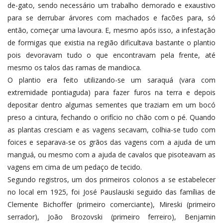
de-gato, sendo necessário um trabalho demorado e exaustivo
para se derrubar árvores com machados e facões para, só
então, começar uma lavoura. E, mesmo após isso, a infestação
de formigas que existia na região dificultava bastante o plantio
pois devoravam tudo o que encontravam pela frente, até
mesmo os talos das ramas de mandioca.
O plantio era feito utilizando-se um saraquá (vara com
extremidade pontiaguda) para fazer furos na terra e depois
depositar dentro algumas sementes que traziam em um bocó
preso a cintura, fechando o orifício no chão com o pé. Quando
as plantas cresciam e as vagens secavam, colhia-se tudo com
foices e separava-se os grãos das vagens com a ajuda de um
manguá, ou mesmo com a ajuda de cavalos que pisoteavam as
vagens em cima de um pedaço de tecido.
Segundo registros, um dos primeiros colonos a se estabelecer
no local em 1925, foi José Pauslauski seguido das famílias de
Clemente Bichoffer (primeiro comerciante), Mireski (primeiro
serrador), João Brozovski (primeiro ferreiro), Benjamin