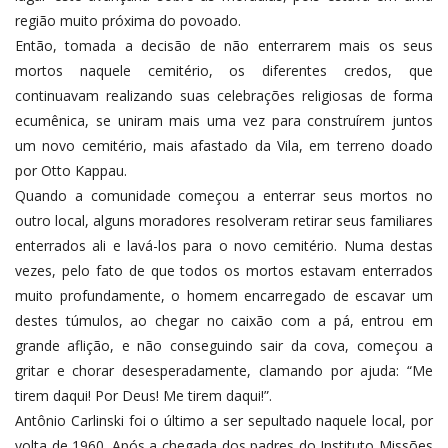
região muito próxima do povoado.
Então, tomada a decisão de não enterrarem mais os seus
mortos naquele cemitério, os diferentes credos, que
continuavam realizando suas celebrações religiosas de forma
ecumênica, se uniram mais uma vez para construírem juntos
um novo cemitério, mais afastado da Vila, em terreno doado
por Otto Kappau.
Quando a comunidade começou a enterrar seus mortos no
outro local, alguns moradores resolveram retirar seus familiares
enterrados ali e lavá-los para o novo cemitério. Numa destas
vezes, pelo fato de que todos os mortos estavam enterrados
muito profundamente, o homem encarregado de escavar um
destes túmulos, ao chegar no caixão com a pá, entrou em
grande aflição, e não conseguindo sair da cova, começou a
gritar e chorar desesperadamente, clamando por ajuda: “Me
tirem daqui! Por Deus! Me tirem daqui!”.
Antônio Carlinski foi o último a ser sepultado naquele local, por
volta de 1960. Após a chegada dos padres do Instituto Missões