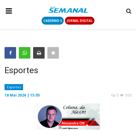
CADERNO S
JORNAL DIGITAL
PÁGINA INICIAL
NOTÍCIAS
COLUNISTAS
CONTATO
Esportes
LOGIN
CADASTRAR
Esportes
18 Mai 2026 | 15:05
0
500
CADERNO S
JORNAL DIGITAL