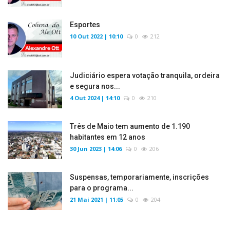
Esportes
10 Out 2022 | 10:10
0
212
Judiciário espera votação tranquila, ordeira
e segura nos...
4 Out 2024 | 14:10
0
210
Três de Maio tem aumento de 1.190
habitantes em 12 anos
30 Jun 2023 | 14:06
0
206
Suspensas, temporariamente, inscrições
para o programa...
21 Mai 2021 | 11:05
0
204