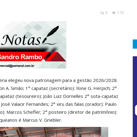
0
178
ceria elegeu nova patronagem para a gestão 2026/2028.
on A. Simão; 1° capataz (secretário): Ilone G. Herpich; 2°
-capataz (tesoureiro): João Luiz Dornelles 2° sota-capataz
: José Valacir Fernandes; 2° xiru das falas (orador): Paulo
): Marcos Schefler; 2° posteiro (diretor de patrimônio):
queanos é Marcus V. Griebler.