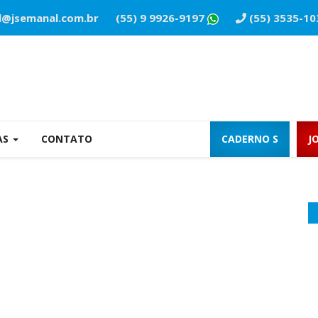
l@jsemanal.com.br
(55) 9 9926-9197
(55) 3535-10
AS
CONTATO
CADERNO S
J