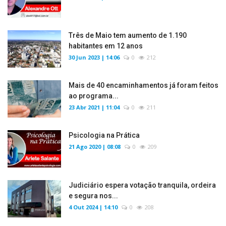
Três de Maio tem aumento de 1.190
habitantes em 12 anos
30 Jun 2023 | 14:06
0
212
Mais de 40 encaminhamentos já foram feitos
ao programa...
23 Abr 2021 | 11:04
0
211
Psicologia na Prática
21 Ago 2020 | 08:08
0
209
Judiciário espera votação tranquila, ordeira
e segura nos...
4 Out 2024 | 14:10
0
208