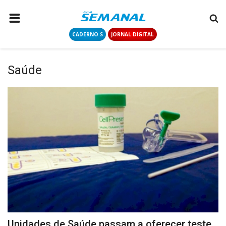
CADERNO S
JORNAL DIGITAL
PÁGINA INICIAL
NOTÍCIAS
Saúde
COLUNISTAS
CONTATO
LOGIN
CADASTRAR
CADERNO S
JORNAL DIGITAL
Unidades de Saúde passam a oferecer teste