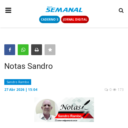
CADERNO S
JORNAL DIGITAL
PÁGINA INICIAL
NOTÍCIAS
COLUNISTAS
CONTATO
Notas Sandro
LOGIN
CADASTRAR
Sandro Rambo
27 Abr 2026 | 15:04
0
173
CADERNO S
JORNAL DIGITAL