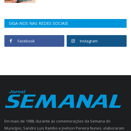
SIGA-NOS NAS REDES SOCIAIS
Facebook
Instagram
Em maio de 1988, durante as comemorações da Semana do
Município, Sandro Luis Rambo e Joelson Pereira Nunes, elaboraram