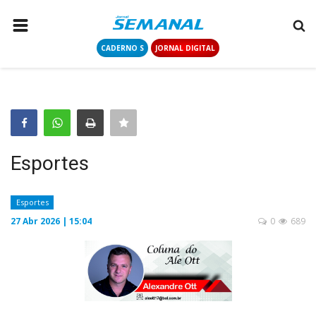
CADERNO S
JORNAL DIGITAL
PÁGINA INICIAL
NOTÍCIAS
COLUNISTAS
CONTATO
Esportes
LOGIN
CADASTRAR
Esportes
27 Abr 2026 | 15:04
0
689
CADERNO S
JORNAL DIGITAL