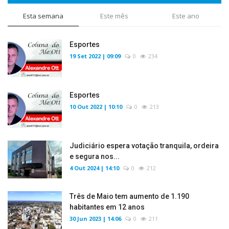
Esta semana
Este mês
Este ano
Esportes
19 Set 2022 | 09:09
0
234
Esportes
10 Out 2022 | 10:10
0
213
Judiciário espera votação tranquila, ordeira
e segura nos...
4 Out 2024 | 14:10
0
212
Três de Maio tem aumento de 1.190
habitantes em 12 anos
30 Jun 2023 | 14:06
0
211