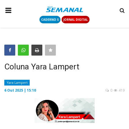
CADERNO S
JORNAL DIGITAL
PÁGINA INICIAL
NOTÍCIAS
COLUNISTAS
CONTATO
Coluna Yara Lampert
LOGIN
CADASTRAR
Yara Lampert
6 Out 2025 | 15:10
0
419
CADERNO S
JORNAL DIGITAL