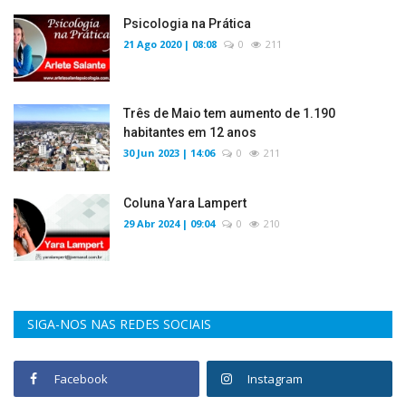
Psicologia na Prática
21 Ago 2020 | 08:08
0
211
Três de Maio tem aumento de 1.190
habitantes em 12 anos
30 Jun 2023 | 14:06
0
211
Coluna Yara Lampert
29 Abr 2024 | 09:04
0
210
SIGA-NOS NAS REDES SOCIAIS
Facebook
Instagram