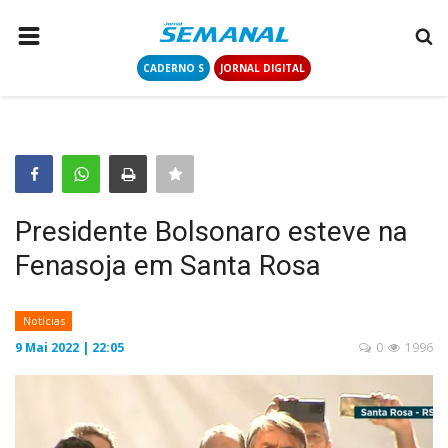
CADERNO S
JORNAL DIGITAL
PÁGINA INICIAL
NOTÍCIAS
COLUNISTAS
CONTATO
Presidente Bolsonaro esteve na
LOGIN
Fenasoja em Santa Rosa
CADASTRAR
Notícias
CADERNO S
9 Mai 2022 | 22:05
0
1996
JORNAL DIGITAL