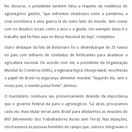
No discurso, o presidente também falou a respeito da resiliência do
agronegócio gaúcho, “que enfrentou obstáculos como a pandemia, a
crise econômica e uma guerra lá do outro lado do mundo. Sem contar
com os desafios locais, como a seca e a geada. Um exemplo disso é o
trabalho que foi feito aqui no Berço Nacional da Soja”, completou.
Outro destaque da fala de Bolsonaro foi o desembarque de 25 navios
no país com milhares de toneladas de fertilizantes para abastecer a
agricultura nacional. De acordo com ele, a presidente da Organização
Mundial do Comércio (OMC), a nigeriana Ngozi Okonjo-Iweal, reconheceu
o papel do Brasil na segurança alimentar mundial. “Segundo ela, sem o
nosso país, o mundo passa fome”, afirmou.
O mandatário continuou seu pronunciamento dizendo da importância
que o governo federal dá para o agronegócio. “Lá atrás, procuramos
cada vez mais titular terras pelo Brasil para afastarmos as invasões do
MST [Movimento dos Trabalhadores Rurais sem Terra]. Nas titulações,
nós trazemos as pessoas humildes do campo que, outrora, integravam o