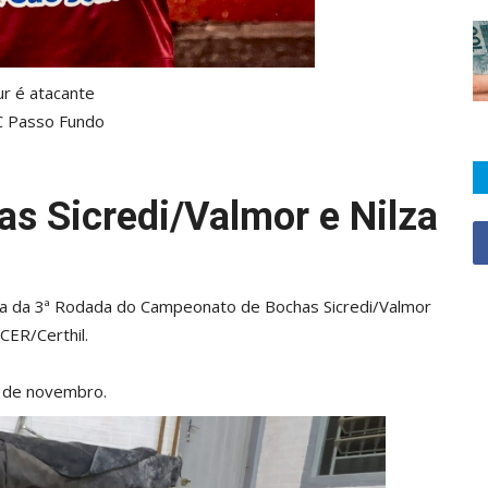
ur é atacante
C Passo Fundo
s Sicredi/Valmor e Nilza
rtida da 3ª Rodada do Campeonato de Bochas Sicredi/Valmor
CER/Certhil.
7 de novembro.