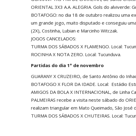
ORIENTAL 3X3 A.A. ALEGRIA. Gols do alviverde: Guil
BOTAFOGO: no dia 18 de outubro realizou uma exc
um grande jogo, muito disputado e conseguiu uma 
(2X), Costinha, Lubian e Marcinho Witczak.
JOGOS CANCELADOS:
TURMA DOS SÁBADOS X FLAMENGO. Local: Tucun
ROCINHA X NOTA ZERO. Local: Tucunduva.
Partidas do dia 1° de novembro
GUARANY X CRUZEIRO, de Santo Antônio do Inhacor
BOTAFOGO X FLOR DA IDADE. Local: Estádio Estr
AMIGOS DA BOLA X INTERNACIONAL, de Linha Caç
PALMEIRAS recebe a visita neste sábado do OR
realizam triangular em Mato Queimado, São José 
TURMA DOS SÁBADOS X CHUTEIRAS. Local: Tucun