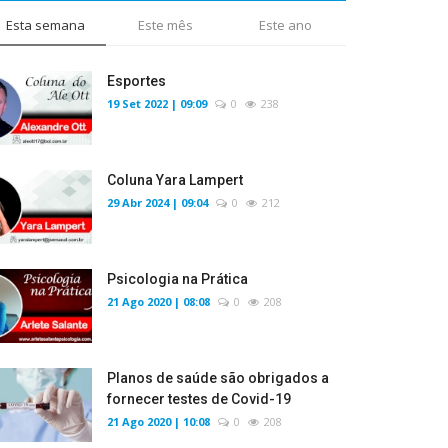
Esta semana
Este mês
Este ano
Esportes
19 Set 2022 | 09:09
0
238
Coluna Yara Lampert
29 Abr 2024 | 09:04
0
212
Psicologia na Prática
21 Ago 2020 | 08:08
0
208
Planos de saúde são obrigados a
fornecer testes de Covid-19
21 Ago 2020 | 10:08
0
208