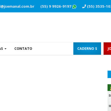
l@jsemanal.com.br
(55) 9 9926-9197
(55) 3535-10
AS
CONTATO
CADERNO S
J