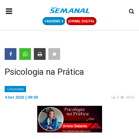
CADERNO S
JORNAL DIGITAL
PÁGINA INICIAL
NOTÍCIAS
COLUNISTAS
CONTATO
Psicologia na Prática
LOGIN
CADASTRAR
Colunistas
4 Set 2020 | 09:09
0
4634
CADERNO S
JORNAL DIGITAL