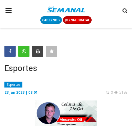
CADERNO S
JORNAL DIGITAL
PÁGINA INICIAL
NOTÍCIAS
COLUNISTAS
CONTATO
Esportes
LOGIN
CADASTRAR
Esportes
23 Jan 2023 | 08:01
0
5193
CADERNO S
JORNAL DIGITAL