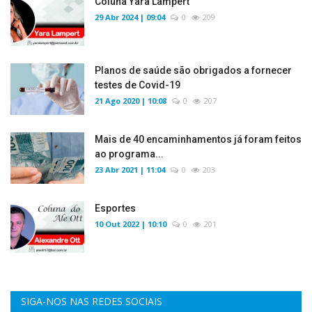
Coluna Yara Lampert
29 Abr 2024 | 09:04
0
209
Planos de saúde são obrigados a fornecer
testes de Covid-19
21 Ago 2020 | 10:08
0
207
Mais de 40 encaminhamentos já foram feitos
ao programa...
23 Abr 2021 | 11:04
0
203
Esportes
10 Out 2022 | 10:10
0
201
SIGA-NOS NAS REDES SOCIAIS