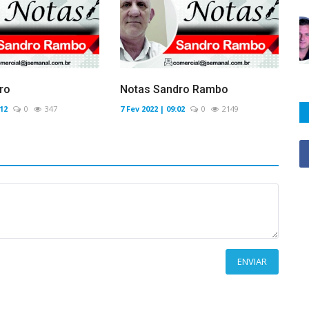
ro
Notas Sandro Rambo
:12
0
347
7 Fev 2022 | 09:02
0
2149
ENVIAR