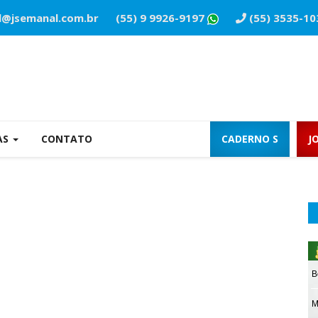
l@jsemanal.com.br
(55) 9 9926-9197
(55) 3535-10
AS
CONTATO
CADERNO S
J