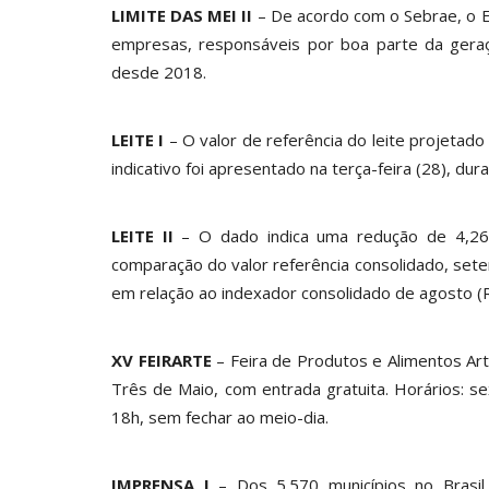
LIMITE DAS MEI II
– De acordo com o Sebrae, o 
empresas, responsáveis por boa parte da geraç
desde 2018.
LEITE I
– O valor de referência do leite projetad
indicativo foi apresentado na terça-feira (28), du
LEITE II
– O dado indica uma redução de 4,26
comparação do valor referência consolidado, sete
em relação ao indexador consolidado de agosto (
XV FEIRARTE
– Feira de Produtos e Alimentos Ar
Três de Maio, com entrada gratuita. Horários: s
18h, sem fechar ao meio-dia.
IMPRENSA I
– Dos 5.570 municípios no Brasil