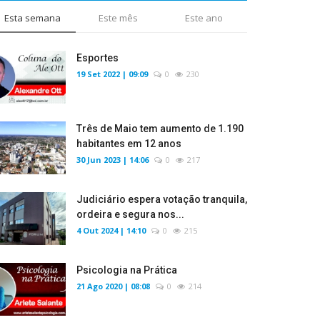
Esta semana
Este mês
Este ano
Esportes
19 Set 2022 | 09:09
0
230
Três de Maio tem aumento de 1.190
habitantes em 12 anos
30 Jun 2023 | 14:06
0
217
Judiciário espera votação tranquila,
ordeira e segura nos...
4 Out 2024 | 14:10
0
215
Psicologia na Prática
21 Ago 2020 | 08:08
0
214