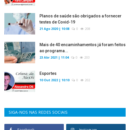
Planos de saúde são obrigados a fornecer
testes de Covid-19
21 Ago 2020 | 10:08
0
208
Mais de 40 encaminhamentos já foram feitos
ao programa...
23 Abr 2021 | 11:04
0
203
Esportes
10 Out 2022 | 10:10
0
202
SIGA-NOS NAS REDES SOCIAIS
Facebook
Instagram