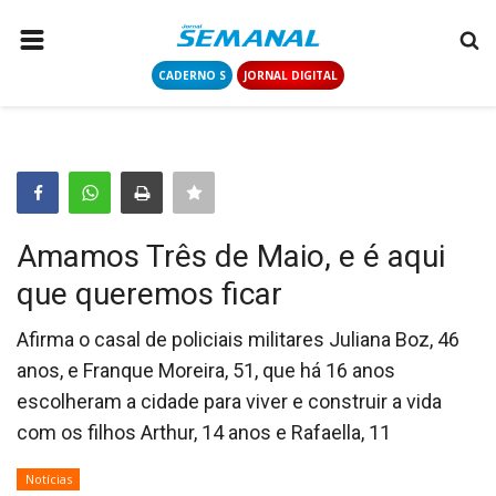
CADERNO S
JORNAL DIGITAL
PÁGINA INICIAL
NOTÍCIAS
COLUNISTAS
CONTATO
Amamos Três de Maio, e é aqui
LOGIN
que queremos ficar
CADASTRAR
Afirma o casal de policiais militares Juliana Boz, 46
anos, e Franque Moreira, 51, que há 16 anos
CADERNO S
escolheram a cidade para viver e construir a vida
com os filhos Arthur, 14 anos e Rafaella, 11
JORNAL DIGITAL
Notícias