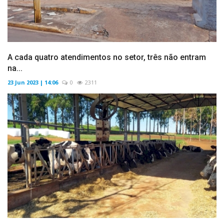
A cada quatro atendimentos no setor, três não entram
na...
23 Jun 2023 | 14:06
0
2311