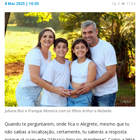
8 Mai 2025 | 10:05
0
1124
Juliana Boz e Franque Moreira com os filhos Arthur e Rafaella
Quando te perguntarem, onde fica o Alegrete, mesmo que tu
não saibas a localização, certamente, tu saberás a resposta
porque já ouviu este “clássico hino rio-grandense”. Como a letra