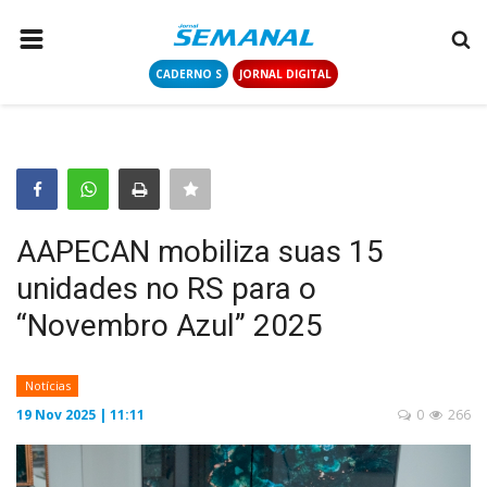
CADERNO S
JORNAL DIGITAL
PÁGINA INICIAL
NOTÍCIAS
COLUNISTAS
CONTATO
AAPECAN mobiliza suas 15
LOGIN
unidades no RS para o
CADASTRAR
“Novembro Azul” 2025
CADERNO S
Notícias
19 Nov 2025 | 11:11
0
266
JORNAL DIGITAL