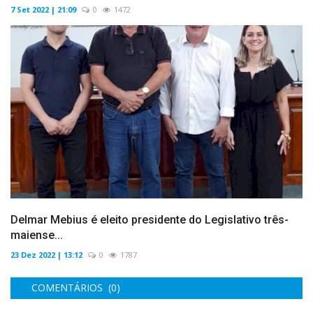
7 Set 2022 | 21:09
0
1472
Delmar Mebius é eleito presidente do Legislativo três-
maiense...
23 Dez 2022 | 13:12
0
1787
COMENTÁRIOS (0)