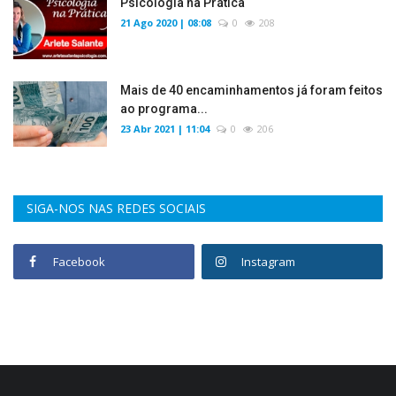
Psicologia na Prática
21 Ago 2020 | 08:08
0
208
Mais de 40 encaminhamentos já foram feitos
ao programa...
23 Abr 2021 | 11:04
0
206
SIGA-NOS NAS REDES SOCIAIS
Facebook
Instagram