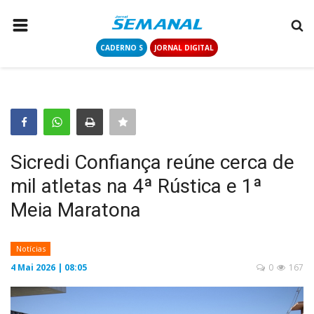
CADERNO S
JORNAL DIGITAL
PÁGINA INICIAL
NOTÍCIAS
COLUNISTAS
CONTATO
Sicredi Confiança reúne cerca de
LOGIN
mil atletas na 4ª Rústica e 1ª
CADASTRAR
Meia Maratona
CADERNO S
Notícias
4 Mai 2026 | 08:05
0
167
JORNAL DIGITAL