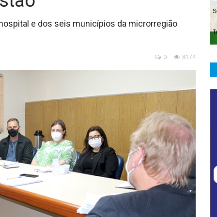
estão
ospital e dos seis municípios da microrregião
0
8174