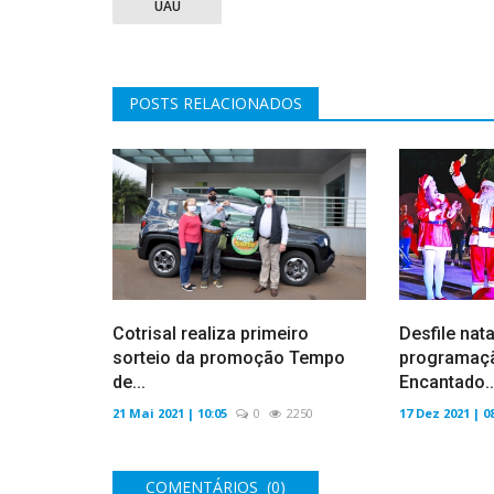
UAU
POSTS RELACIONADOS
Cotrisal realiza primeiro
Desfile nata
sorteio da promoção Tempo
programaçã
de...
Encantado..
21 Mai 2021 | 10:05
0
2250
17 Dez 2021 | 0
COMENTÁRIOS (0)