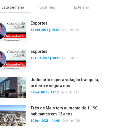
Esta semana
Este mês
Este ano
Esportes
19 Set 2022 | 09:09
0
233
Esportes
10 Out 2022 | 10:10
0
213
Judiciário espera votação tranquila,
ordeira e segura nos...
4 Out 2024 | 14:10
0
212
Três de Maio tem aumento de 1.190
habitantes em 12 anos
30 Jun 2023 | 14:06
0
210