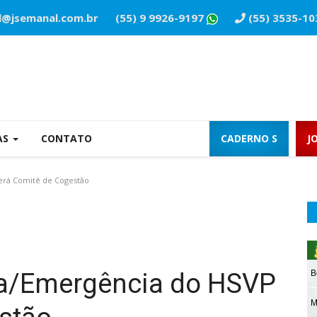
l@jsemanal.com.br
(55) 9 9926-9197
(55) 3535-10
AS
CONTATO
CADERNO S
J
erá Comitê de Cogestão
ia/Emergência do HSVP