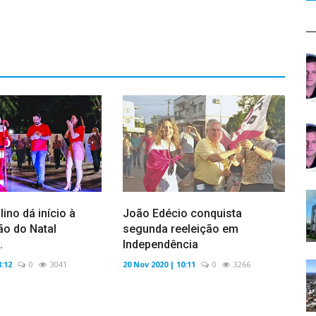
lino dá início à
João Edécio conquista
o do Natal
segunda reeleição em
.
Independência
8:12
0
3041
20 Nov 2020 | 10:11
0
3266