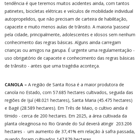
tendência é que teremos muitos acidentes ainda, com tantos
patinetes, bicicletas elétricas e veículos de mobilidade individual
autopropelidos, que não precisam de carteira de habilitação,
capacete e muito menos aulas de trânsito. A maioria ‘passeia’
pela cidade, principalmente, adolescentes e idosos sem nenhum
conhecimento das regras básicas. Alguns ainda carregam
crianças ou amigos na garupa. É urgente uma regulamentação -
uso obrigatório de capacete e conhecimento das regras básicas
de trânsito - antes que uma tragédia aconteça.
CANOLA –
A região de Santa Rosa é a maior produtora de
canola no Estado, com 57.685 hectares cultivados, seguida das
regiões de Ijuí (48.021 hectares), Santa Maria (45.475 hectares)
e Bagé (28.589 hectares). Em Três de Maio, o cultivo ainda é
tímido - cerca de 200 hectares. Em 2025, a área cultivada da
planta oleaginosa no Rio Grande do Sul deverá atingir 203.206
hectares - um aumento de 37,41% em relação à safra passada,
quando foram cultivados 147.879 hectares.