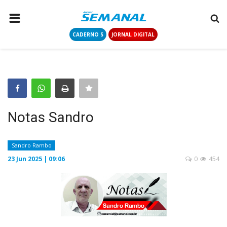
CADERNO S
JORNAL DIGITAL
PÁGINA INICIAL
NOTÍCIAS
COLUNISTAS
CONTATO
Notas Sandro
LOGIN
CADASTRAR
Sandro Rambo
23 Jun 2025 | 09:06
0
454
CADERNO S
JORNAL DIGITAL