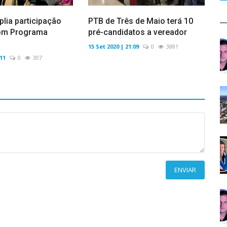
plia participação
PTB de Três de Maio terá 10
om Programa
pré-candidatos a vereador
15 Set 2020 | 21:09
0
3881
:11
0
307
ENVIAR