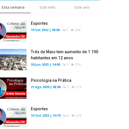
Esta semana
Este mês
Este ano
Esportes
19 Set 2022 | 09:09
0
234
Três de Maio tem aumento de 1.190
habitantes em 12 anos
30 Jun 2023 | 14:06
0
216
Psicologia na Prática
21 Ago 2020 | 08:08
0
215
Esportes
10 Out 2022 | 10:10
0
214