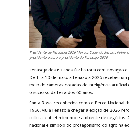
Presidente da Fenasoja 2026 Marcos Eduardo Servat ; Fabiano S
presidente e será o presidente da Fensoaja 2030
Fenasoja dos 60 anos faz história com inovação e
De 1º a 10 de maio, a Fenasoja 2026 recebeu um 
meio de câmeras dotadas de inteligência artificia
o sucesso da Feira dos 60 anos.
Santa Rosa, reconhecida como o Berço Nacional da
1966, viu a Fenasoja chegar à edição de 2026 ref
cultura, entretenimento e ambiente de negócios. 
nacional e símbolo do protagonismo do agro na eco