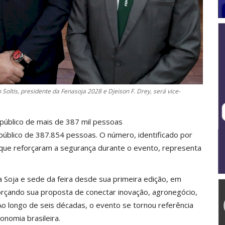
oltis, presidente da Fenasoja 2028 e Djeison F. Drey, será vice-
 público de mais de 387 mil pessoas
público de 387.854 pessoas. O número, identificado por
l que reforçaram a segurança durante o evento, representa
 Soja e sede da feira desde sua primeira edição, em
orçando sua proposta de conectar inovação, agronegócio,
Ao longo de seis décadas, o evento se tornou referência
nomia brasileira.