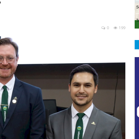
s
0
199