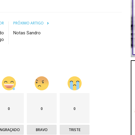
OR
PRÓXIMO ARTIGO
do
Notas Sandro
go
0
0
0
ENGRAÇADO
BRAVO
TRISTE