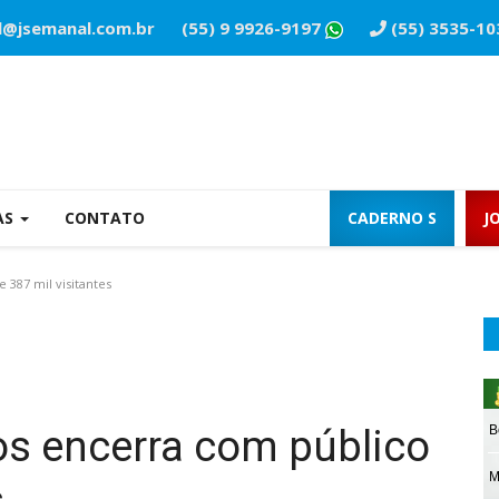
l@jsemanal.com.br
(55) 9 9926-9197
(55) 3535-10
AS
CONTATO
CADERNO S
J
 387 mil visitantes
os encerra com público