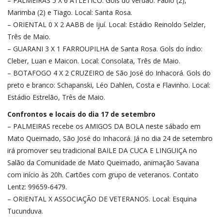
– PALMEIRAS 5 X 6 ATLÉTICO. Gols do verdão: Fábio (2),
Marimba (2) e Tiago. Local: Santa Rosa.
– ORIENTAL 0 X 2 AABB de Ijuí. Local: Estádio Reinoldo Selzler,
Três de Maio.
– GUARANI 3 X 1 FARROUPILHA de Santa Rosa. Gols do índio:
Cleber, Luan e Maicon. Local: Consolata, Três de Maio.
– BOTAFOGO 4 X 2 CRUZEIRO de São José do Inhacorá. Gols do
preto e branco: Schapanski, Léo Dahlen, Costa e Flavinho. Local:
Estádio Estrelão, Três de Maio.
Confrontos e locais do dia 17 de setembro
– PALMEIRAS recebe os AMIGOS DA BOLA neste sábado em
Mato Queimado, São José do Inhacorá. Já no dia 24 de setembro
irá promover seu tradicional BAILE DA CUCA E LINGUIÇA no
Salão da Comunidade de Mato Queimado, animação Savana
com início às 20h. Cartões com grupo de veteranos. Contato
Lentz: 99659-6479.
– ORIENTAL X ASSOCIAÇÃO DE VETERANOS. Local: Esquina
Tucunduva.