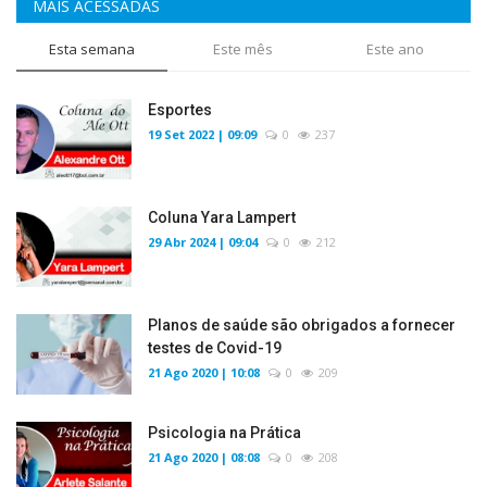
MAIS ACESSADAS
Esta semana
Este mês
Este ano
Esportes
19 Set 2022 | 09:09
0
237
Coluna Yara Lampert
29 Abr 2024 | 09:04
0
212
Planos de saúde são obrigados a fornecer
testes de Covid-19
21 Ago 2020 | 10:08
0
209
Psicologia na Prática
21 Ago 2020 | 08:08
0
208