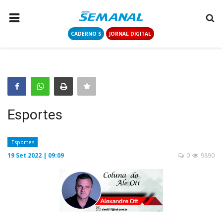
CADERNO S
JORNAL DIGITAL
PÁGINA INICIAL
NOTÍCIAS
COLUNISTAS
CONTATO
Esportes
LOGIN
CADASTRAR
Esportes
19 Set 2022 | 09:09
0
9890
CADERNO S
JORNAL DIGITAL