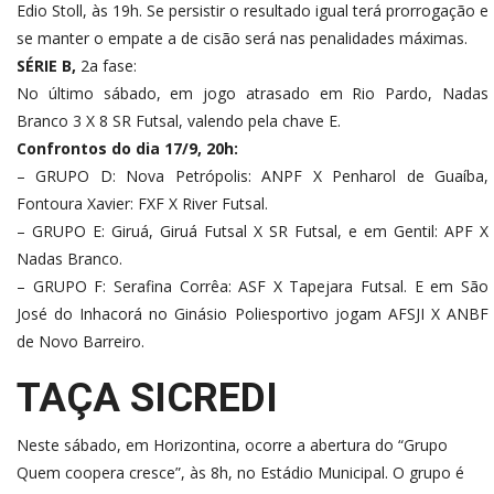
Edio Stoll, às 19h. Se persistir o resultado igual terá prorrogação e
se manter o empate a de cisão será nas penalidades máximas.
SÉRIE B,
2a fase:
No último sábado, em jogo atrasado em Rio Pardo, Nadas
Branco 3 X 8 SR Futsal, valendo pela chave E.
Confrontos do dia 17/9, 20h:
– GRUPO D: Nova Petrópolis: ANPF X Penharol de Guaíba,
Fontoura Xavier: FXF X River Futsal.
– GRUPO E: Giruá, Giruá Futsal X SR Futsal, e em Gentil: APF X
Nadas Branco.
– GRUPO F: Serafina Corrêa: ASF X Tapejara Futsal. E em São
José do Inhacorá no Ginásio Poliesportivo jogam AFSJI X ANBF
de Novo Barreiro.
TAÇA SICREDI
Neste sábado, em Horizontina, ocorre a abertura do “Grupo
Quem coopera cresce”, às 8h, no Estádio Municipal. O grupo é