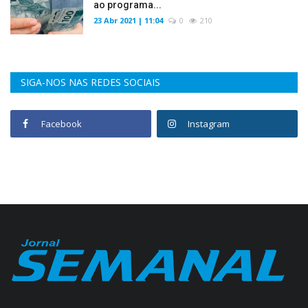
ao programa...
23 Abr 2021 | 11:04
0
210
SIGA-NOS NAS REDES SOCIAIS
Facebook
Instagram