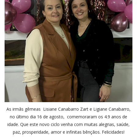
As irmãs gêmeas Lisiane Canabarro Zart e Ligiane Canabarro,
no último dia 16 de agosto, comemoraram os 4.9 anos de
idade. Que este novo ciclo venha com muitas alegrias, saúde,
paz, prosperidade, amor e infinitas bênçãos. Felicidades!