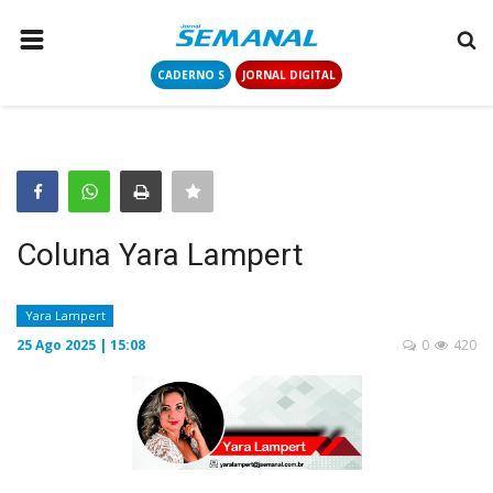
CADERNO S
JORNAL DIGITAL
PÁGINA INICIAL
NOTÍCIAS
COLUNISTAS
CONTATO
Coluna Yara Lampert
LOGIN
CADASTRAR
Yara Lampert
25 Ago 2025 | 15:08
0
420
CADERNO S
JORNAL DIGITAL