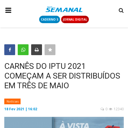
CADERNO S
JORNAL DIGITAL
PÁGINA INICIAL
NOTÍCIAS
COLUNISTAS
CONTATO
CARNÊS DO IPTU 2021
LOGIN
COMEÇAM A SER DISTRIBUÍDOS
CADASTRAR
EM TRÊS DE MAIO
CADERNO S
Notícias
18 Fev 2021 | 16:02
0
12340
JORNAL DIGITAL