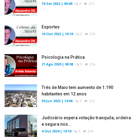
19 Set 2022 | 09:09
0
237
Esportes
10 Out 2022 | 10:10
0
218
Psicologia na Prática
21 Ago 2020 | 08:08
0
216
Três de Maio tem aumento de 1.190
habitantes em 12 anos
30 Jun 2023 | 14:06
0
216
Judiciário espera votação tranquila, ordeira
e segura nos...
4 Out 2024 | 14:10
0
216