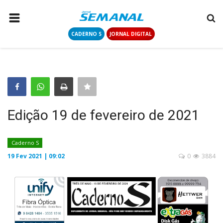
CADERNO S
JORNAL DIGITAL
PÁGINA INICIAL
NOTÍCIAS
COLUNISTAS
CONTATO
Edição 19 de fevereiro de 2021
LOGIN
CADASTRAR
Caderno S
19 Fev 2021 | 09:02
0
3884
CADERNO S
JORNAL DIGITAL