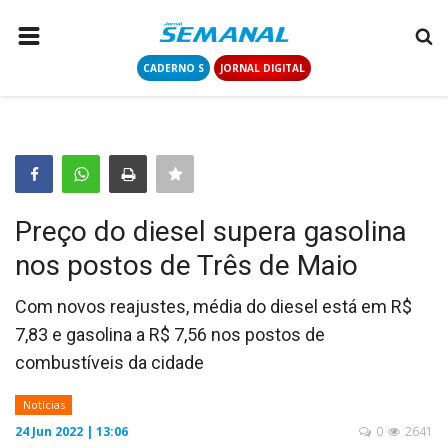
CADERNO S
JORNAL DIGITAL
PÁGINA INICIAL
NOTÍCIAS
COLUNISTAS
CONTATO
Preço do diesel supera gasolina
LOGIN
nos postos de Três de Maio
CADASTRAR
Com novos reajustes, média do diesel está em R$
7,83 e gasolina a R$ 7,56 nos postos de
CADERNO S
combustíveis da cidade
JORNAL DIGITAL
Notícias
24 Jun 2022 | 13:06
0
2641