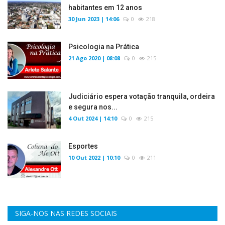
habitantes em 12 anos
30 Jun 2023 | 14:06
0
218
Psicologia na Prática
21 Ago 2020 | 08:08
0
215
Judiciário espera votação tranquila, ordeira
e segura nos...
4 Out 2024 | 14:10
0
215
Esportes
10 Out 2022 | 10:10
0
211
SIGA-NOS NAS REDES SOCIAIS