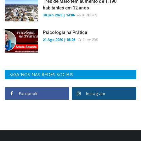
Três de Maio tem aumento de 1.190
habitantes em 12 anos
30 Jun 2023 | 14:06
0
209
Psicologia na Prática
21 Ago 2020 | 08:08
0
208
SIGA-NOS NAS REDES SOCIAIS
Facebook
Instagram