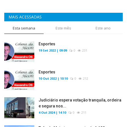
MAIS ACESSADAS
Esta semana
Este mês
Este ano
Esportes
19 Set 2022 | 09:09
0
231
Esportes
10 Out 2022 | 10:10
0
212
Judiciário espera votação tranquila, ordeira
e segura nos...
4 Out 2024 | 14:10
0
211