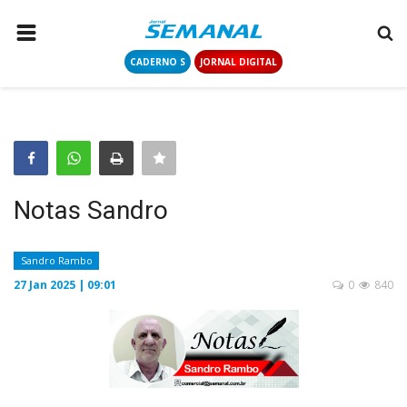
CADERNO S
JORNAL DIGITAL
PÁGINA INICIAL
NOTÍCIAS
COLUNISTAS
CONTATO
Notas Sandro
LOGIN
CADASTRAR
Sandro Rambo
27 Jan 2025 | 09:01
0
840
CADERNO S
JORNAL DIGITAL