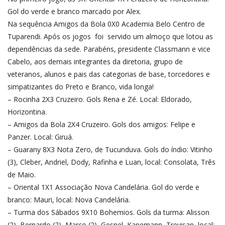
Gol do verde e branco marcado por Alex.
Na sequência Amigos da Bola 0X0 Academia Belo Centro de
Tuparendi. Após os jogos foi servido um almoço que lotou as
dependências da sede. Parabéns, presidente Classmann e vice
Cabelo, aos demais integrantes da diretoria, grupo de
veteranos, alunos e pais das categorias de base, torcedores e
simpatizantes do Preto e Branco, vida longa!
– Rocinha 2X3 Cruzeiro. Gols Rena e Zé. Local: Eldorado,
Horizontina.
– Amigos da Bola 2X4 Cruzeiro. Gols dos amigos: Felipe e
Panzer. Local: Giruá.
– Guarany 8X3 Nota Zero, de Tucunduva. Gols do índio: Vitinho
(3), Cleber, Andriel, Dody, Rafinha e Luan, local: Consolata, Três
de Maio.
– Oriental 1X1 Associação Nova Candelária. Gol do verde e
branco: Mauri, local: Nova Candelária.
– Turma dos Sábados 9X10 Bohemios. Gols da turma: Alisson
(2), Bernardo (2), Marco (2), Gesnel, Kanemann, Trevisan, local: