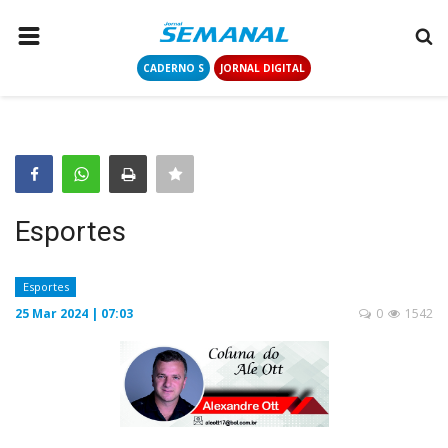
CADERNO S
JORNAL DIGITAL
PÁGINA INICIAL
NOTÍCIAS
COLUNISTAS
CONTATO
Esportes
LOGIN
CADASTRAR
Esportes
25 Mar 2024 | 07:03
0
1542
CADERNO S
JORNAL DIGITAL