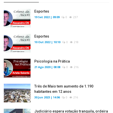
Esportes
19 Set 2022 | 09:09
0
237
Esportes
10 Out 2022 | 10:10
0
218
Psicologia na Prática
21 Ago 2020 | 08:08
0
216
Três de Maio tem aumento de 1.190
habitantes em 12 anos
30 Jun 2023 | 14:06
0
216
Judiciário espera votação tranquila, ordeira