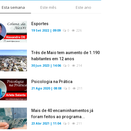
Esta semana
Este mês
Este ano
Esportes
19 Set 2022 | 09:09
0
226
Três de Maio tem aumento de 1.190
habitantes em 12 anos
30 Jun 2023 | 14:06
0
214
Psicologia na Prática
21 Ago 2020 | 08:08
0
211
Mais de 40 encaminhamentos já
foram feitos ao programa...
23 Abr 2021 | 11:04
0
211