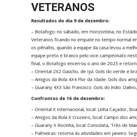
VETERANOS
Resultados do dia 9 de dezembro:
– Botafogo: no sábado, em Horizontina, no Estádio
Veteranos ficando no empate no tempo normal em 0
os pênaltis, quando a equipe da casa levou a melho
equipe preto e branco pelo vice-campeonato nesta
final, o Botafogo encerrou o ano de 2023 e retor
– Oriental 2X2 Gaúcho, de Ijuí. Gols do verde e bra
– Amigos da Bola 4X4 Flor da Idade. Gols dos amigo
– Guarany 4X3 São Francisco. Gols do índio: Dalino,
Confrontos de 16 de dezembro:
– Oriental X Internacional, local: Linha Caçador, Boa
– Amigos da Bola X Cruzeiro, local: Campo dos ami
– Guarany X Rocinha, local: Consolata, Três de Mai
– Palmeiras: retorna às atividades em janeiro. Se