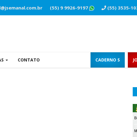
l@jsemanal.com.br
(55) 9 9926-9197
(55) 3535-10
AS
CONTATO
CADERNO S
J