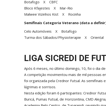
Botafogo X CBFC
Bloco Kfajestes X Mar-Rio
Malwee Vizinhos Kist X Rocinha
Semifinais Categoria Veterano (data a definir
Celo Automóveis X Botafogo
Turma dos Sábados/Physioterapie X Oriental
LIGA SICREDI DE FU
Após 6 meses, no último domingo, 10, foi o dia d
A competição movimentou mais de mil pessoas entr
foi organizada pela Crednor Futsal. As semifinais 
lágrimas e sorrisos.
Nesta edição foram 6 participantes: Crednor Futsa
Buricá, Pumas Futsal, de Horizontina, CMD Alegri
Academia Belo Centro, de Tuparendi, reunindo mai