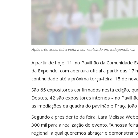
Após três anos, feira volta a ser realziada em Independência
A partir de hoje, 11, no Pavilhão da Comunidade Ev
da Expoinde, com abertura oficial a partir das 17
continuidade até a próxima terça-feira, 15 de no
São 65 expositores confirmados nesta edição, que
Destes, 42 são expositores internos – no Pavilh
as imediações da quadra do pavilhão e Praça João S
Segundo a presidente da feira, Lara Melissa Webe
300 mil para a realização do evento. “A nossa fe
regional, a qual queremos abraçar e demonstrar t