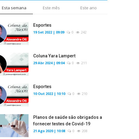
Esta semana
Este mês
Este ano
Esportes
19 Set 2022 | 09:09
0
242
Coluna Yara Lampert
29 Abr 2024 | 09:04
0
211
Esportes
10 Out 2022 | 10:10
0
210
Planos de saúde são obrigados a
fornecer testes de Covid-19
21 Ago 2020 | 10:08
0
208