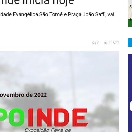
nde inicia hoje
idade Evangélica São Tomé e Praça João Saffi, vai
0
11577