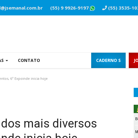
l@jsemanal.com.br
(55) 9 9926-9197
(55) 3535-10
AS
CONTATO
CADERNO S
J
tos, 6ª Expoinde inicia hoje
 dos mais diversos