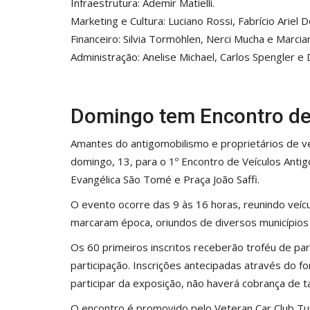
Infraestrutura: Ademir Matielli.
Marketing e Cultura: Luciano Rossi, Fabrício Ariel
Financeiro: Silvia Tormöhlen, Nerci Mucha e Marcia
Administração: Anelise Michael, Carlos Spengler e 
Domingo tem Encontro de
Amantes do antigomobilismo e proprietários de v
domingo, 13, para o 1º Encontro de Veículos Anti
Evangélica São Tomé e Praça João Saffi.
O evento ocorre das 9 às 16 horas, reunindo veícu
marcaram época, oriundos de diversos municípios 
Os 60 primeiros inscritos receberão troféu de par
participação. Inscrições antecipadas através do 
participar da exposição, não haverá cobrança de ta
O encontro é promovido pelo Veteran Car Club Tu