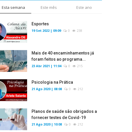
Esta semana
Este mês
Este ano
Esportes
19 Set 2022 | 09:09
0
238
Mais de 40 encaminhamentos já
foram feitos ao programa...
23 Abr 2021 | 11:04
0
215
Psicologia na Prática
21 Ago 2020 | 08:08
0
212
Planos de saúde são obrigados a
fornecer testes de Covid-19
21 Ago 2020 | 10:08
0
212