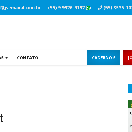
l@jsemanal.com.br
(55) 9 9926-9197
(55) 3535-10
AS
CONTATO
CADERNO S
J
t