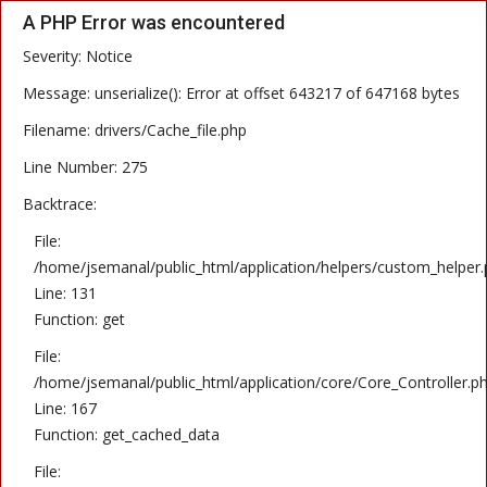
A PHP Error was encountered
Severity: Notice
PÁGINA INICIAL
Message: unserialize(): Error at offset 643217 of 647168 bytes
Filename: drivers/Cache_file.php
NOTÍCIAS
Line Number: 275
COLUNISTAS
Backtrace:
CONTATO
File:
LOGIN
/home/jsemanal/public_html/application/helpers/custom_helper
Line: 131
CADASTRAR
Function: get
File:
CADERNO S
/home/jsemanal/public_html/application/core/Core_Controller.p
Line: 167
Function: get_cached_data
JORNAL DIGITAL
File: