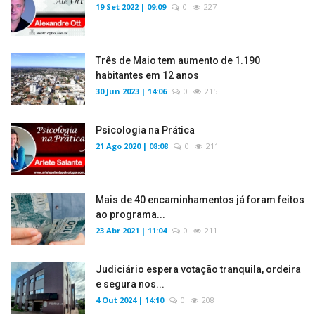
19 Set 2022 | 09:09
0
227
Três de Maio tem aumento de 1.190
habitantes em 12 anos
30 Jun 2023 | 14:06
0
215
Psicologia na Prática
21 Ago 2020 | 08:08
0
211
Mais de 40 encaminhamentos já foram feitos
ao programa...
23 Abr 2021 | 11:04
0
211
Judiciário espera votação tranquila, ordeira
e segura nos...
4 Out 2024 | 14:10
0
208