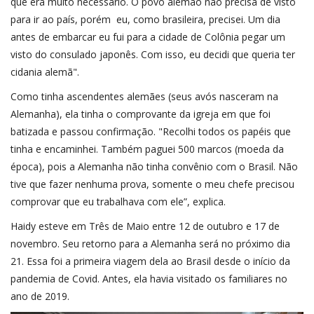
que era muito necessário. O povo alemão não precisa de visto
para ir ao país, porém eu, como brasileira, precisei. Um dia
antes de embarcar eu fui para a cidade de Colônia pegar um
visto do consulado japonês. Com isso, eu decidi que queria ter
cidania alemã".
Como tinha ascendentes alemães (seus avós nasceram na
Alemanha), ela tinha o comprovante da igreja em que foi
batizada e passou confirmação. "Recolhi todos os papéis que
tinha e encaminhei. Também paguei 500 marcos (moeda da
época), pois a Alemanha não tinha convênio com o Brasil. Não
tive que fazer nenhuma prova, somente o meu chefe precisou
comprovar que eu trabalhava com ele”, explica.
Haidy esteve em Três de Maio entre 12 de outubro e 17 de
novembro. Seu retorno para a Alemanha será no próximo dia
21. Essa foi a primeira viagem dela ao Brasil desde o início da
pandemia de Covid. Antes, ela havia visitado os familiares no
ano de 2019.