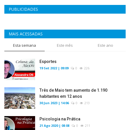
PUBLICIDADES
MAIS ACESSADAS
Esta semana
Este mês
Este ano
Esportes
19 Set 2022 | 09:09
0
226
Três de Maio tem aumento de 1.190
habitantes em 12 anos
30 Jun 2023 | 14:06
0
213
Psicologia na Prática
21 Ago 2020 | 08:08
0
211