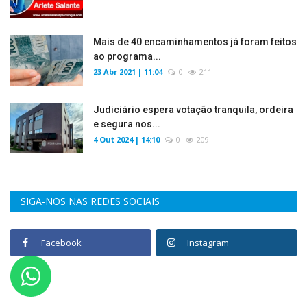
Mais de 40 encaminhamentos já foram feitos
ao programa...
23 Abr 2021 | 11:04
0
211
Judiciário espera votação tranquila, ordeira
e segura nos...
4 Out 2024 | 14:10
0
209
SIGA-NOS NAS REDES SOCIAIS
Facebook
Instagram