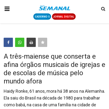
CADERNO S
JORNAL DIGITAL
PÁGINA INICIAL
NOTÍCIAS
COLUNISTAS
CONTATO
A três-maiense que conserta e
LOGIN
afina órgãos musicais de igrejas e
CADASTRAR
de escolas de música pelo
mundo afora
CADERNO S
Haidy Ronke, 61 anos, mora há 38 anos na Alemanha.
Ela saiu do Brasil na década de 1980 para trabalhar
JORNAL DIGITAL
como babá, na casa de uma família na cidade de