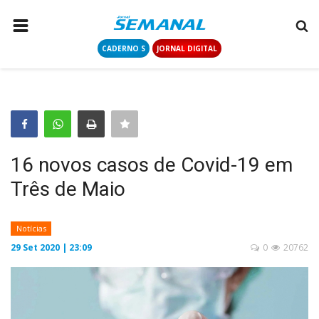
CADERNO S
JORNAL DIGITAL
PÁGINA INICIAL
NOTÍCIAS
COLUNISTAS
CONTATO
16 novos casos de Covid-19 em
LOGIN
Três de Maio
CADASTRAR
Notícias
CADERNO S
29 Set 2020 | 23:09
0
20762
JORNAL DIGITAL