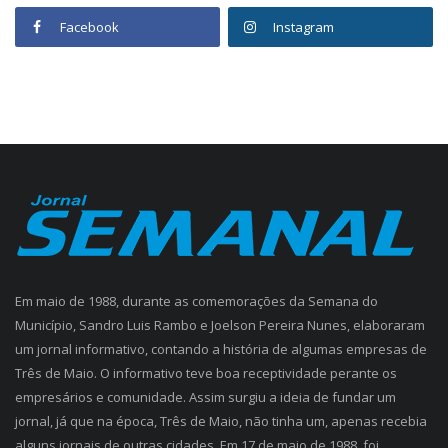
Facebook
Instagram
Em maio de 1988, durante as comemorações da Semana do
Município, Sandro Luis Rambo e Joelson Pereira Nunes, elaboraram
um jornal informativo, contando a história de algumas empresas de
Três de Maio. O informativo teve boa receptividade perante os
empresários e comunidade. Assim surgiu a ideia de fundar um
jornal, já que na época, Três de Maio, não tinha um, apenas recebia
alguns jornais de outras cidades. Em 17 de maio de 1988, foi