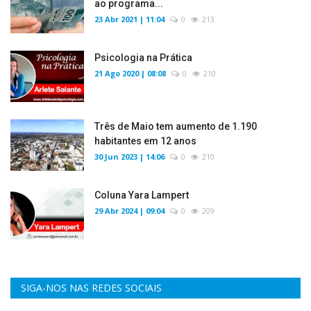
ao programa...
23 Abr 2021 | 11:04
0
213
Psicologia na Prática
21 Ago 2020 | 08:08
0
210
Três de Maio tem aumento de 1.190
habitantes em 12 anos
30 Jun 2023 | 14:06
0
210
Coluna Yara Lampert
29 Abr 2024 | 09:04
0
209
SIGA-NOS NAS REDES SOCIAIS