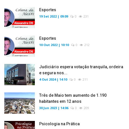
Esportes
19 Set 2022 | 09:09
0
231
Esportes
10 Out 2022 | 10:10
0
212
Judiciário espera votação tranquila, ordeira
e segura nos...
4 Out 2024 | 14:10
0
211
Três de Maio tem aumento de 1.190
habitantes em 12 anos
30 Jun 2023 | 14:06
0
209
Psicologia na Prática