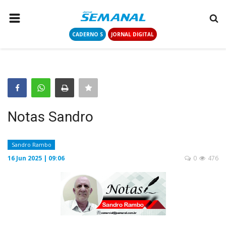
CADERNO S
JORNAL DIGITAL
PÁGINA INICIAL
NOTÍCIAS
COLUNISTAS
CONTATO
Notas Sandro
LOGIN
CADASTRAR
Sandro Rambo
16 Jun 2025 | 09:06
0
476
CADERNO S
JORNAL DIGITAL