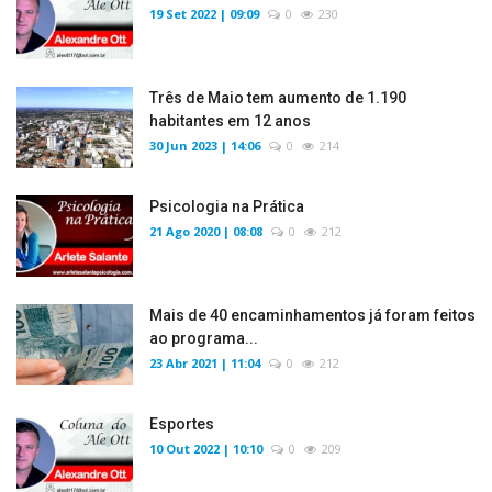
19 Set 2022 | 09:09
0
230
Três de Maio tem aumento de 1.190
habitantes em 12 anos
30 Jun 2023 | 14:06
0
214
Psicologia na Prática
21 Ago 2020 | 08:08
0
212
Mais de 40 encaminhamentos já foram feitos
ao programa...
23 Abr 2021 | 11:04
0
212
Esportes
10 Out 2022 | 10:10
0
209