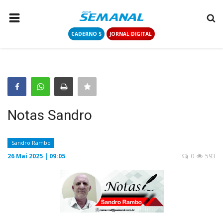
CADERNO S
JORNAL DIGITAL
PÁGINA INICIAL
NOTÍCIAS
COLUNISTAS
CONTATO
Notas Sandro
LOGIN
CADASTRAR
Sandro Rambo
26 Mai 2025 | 09:05
0
593
CADERNO S
JORNAL DIGITAL