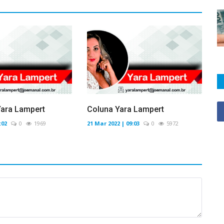
Yara Lampert
Coluna Yara Lampert
:02
0
1969
21 Mar 2022 | 09:03
0
5972