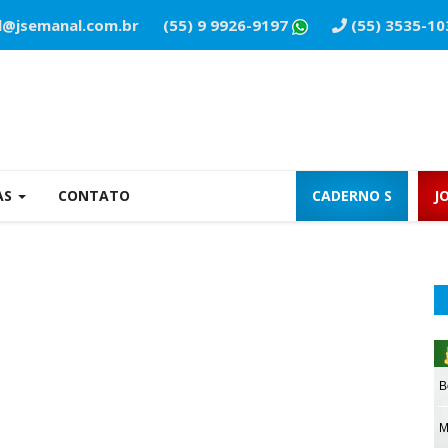
l@jsemanal.com.br
(55) 9 9926-9197
(55) 3535-10
AS
CONTATO
CADERNO S
J