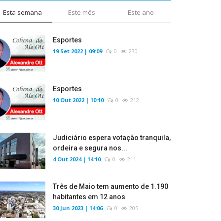
Esta semana
Este mês
Este ano
Esportes
19 Set 2022 | 09:09
0
230
Esportes
10 Out 2022 | 10:10
0
212
Judiciário espera votação tranquila,
ordeira e segura nos...
4 Out 2024 | 14:10
0
211
Três de Maio tem aumento de 1.190
habitantes em 12 anos
30 Jun 2023 | 14:06
0
205