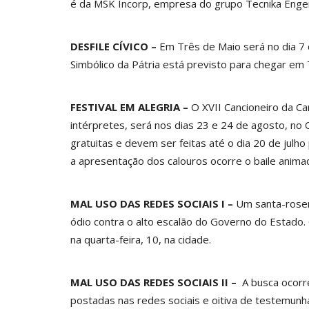
é da MSK Incorp, empresa do grupo Tecnika Engen
DESFILE CÍVICO –
Em Três de Maio será no dia 7 
Simbólico da Pátria está previsto para chegar em
FESTIVAL EM ALEGRIA –
O XVII Cancioneiro da Can
intérpretes, será nos dias 23 e 24 de agosto, no 
gratuitas e devem ser feitas até o dia 20 de julh
a apresentação dos calouros ocorre o baile anima
MAL USO DAS REDES SOCIAIS I –
Um santa-rosen
ódio contra o alto escalão do Governo do Estad
na quarta-feira, 10, na cidade.
MAL USO DAS REDES SOCIAIS II –
A busca ocorr
postadas nas redes sociais e oitiva de testemunh