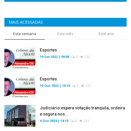
MAIS ACESSADAS
Esta semana
Este mês
Este ano
Esportes
19 Set 2022 | 09:09
0
232
Esportes
10 Out 2022 | 10:10
0
212
Judiciário espera votação tranquila, ordeira
e segura nos...
4 Out 2024 | 14:10
0
211