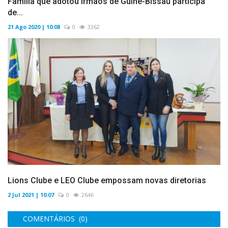
Família que adotou irmãos de Guiné-Bissau participa
de...
21 Ago 2020 | 10:08
0
3362
Lions Clube e LEO Clube empossam novas diretorias
2 Jul 2021 | 10:07
0
2646
COMENTÁRIOS (0)