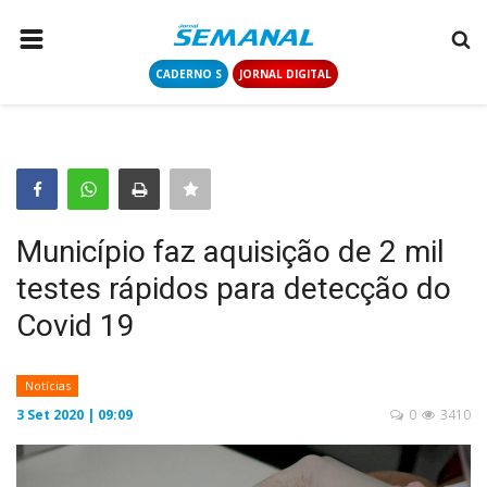
CADERNO S
JORNAL DIGITAL
PÁGINA INICIAL
NOTÍCIAS
COLUNISTAS
CONTATO
Município faz aquisição de 2 mil
LOGIN
testes rápidos para detecção do
CADASTRAR
Covid 19
CADERNO S
Notícias
3 Set 2020 | 09:09
0
3410
JORNAL DIGITAL