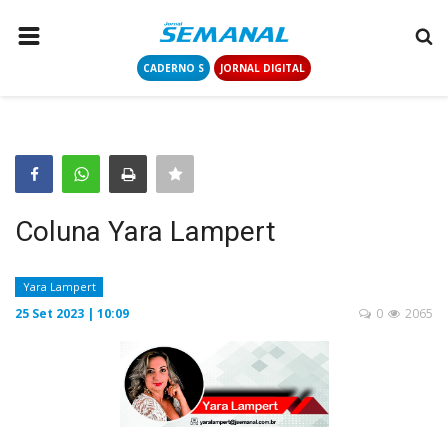
CADERNO S
JORNAL DIGITAL
PÁGINA INICIAL
NOTÍCIAS
COLUNISTAS
CONTATO
Coluna Yara Lampert
LOGIN
CADASTRAR
Yara Lampert
25 Set 2023 | 10:09
0
2065
CADERNO S
JORNAL DIGITAL