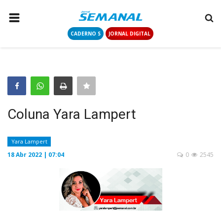
CADERNO S
JORNAL DIGITAL
PÁGINA INICIAL
NOTÍCIAS
COLUNISTAS
CONTATO
Coluna Yara Lampert
LOGIN
CADASTRAR
Yara Lampert
18 Abr 2022 | 07:04
0
2545
CADERNO S
JORNAL DIGITAL