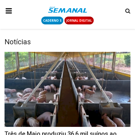
CADERNO S
JORNAL DIGITAL
PÁGINA INICIAL
NOTÍCIAS
Notícias
COLUNISTAS
CONTATO
LOGIN
CADASTRAR
CADERNO S
JORNAL DIGITAL
Três de Maio produziu 36,6 mil suínos ao