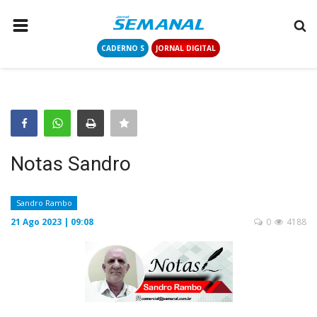
CADERNO S
JORNAL DIGITAL
PÁGINA INICIAL
NOTÍCIAS
COLUNISTAS
CONTATO
Notas Sandro
LOGIN
CADASTRAR
Sandro Rambo
21 Ago 2023 | 09:08
0
4188
CADERNO S
JORNAL DIGITAL