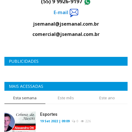
(55) 9 9926-9197
E-mail
jsemanal@jsemanal.com.br
comercial@jsemanal.com.br
PUBLICIDADES
MAIS ACESSADAS
Esta semana
Este mês
Este ano
Esportes
19 Set 2022 | 09:09
0
226